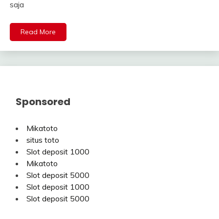
saja
Read More
Sponsored
Mikatoto
situs toto
Slot deposit 1000
Mikatoto
Slot deposit 5000
Slot deposit 1000
Slot deposit 5000