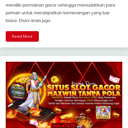
memiliki permainan gacor sehingga memudahkan para
pemain untuk mendapatkan kemenangan yang luar
biasa. Disini anda juga
Read More