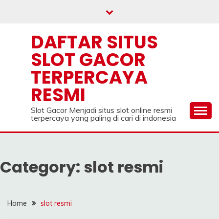
Skip
to
content
DAFTAR SITUS
SLOT GACOR
TERPERCAYA
RESMI
Slot Gacor Menjadi situs slot online resmi
terpercaya yang paling di cari di indonesia
Category:
slot resmi
Home
slot resmi