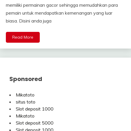
memiliki permainan gacor sehingga memudahkan para
pemain untuk mendapatkan kemenangan yang luar
biasa. Disini anda juga
Read More
Sponsored
Mikatoto
situs toto
Slot deposit 1000
Mikatoto
Slot deposit 5000
Slot deposit 1000