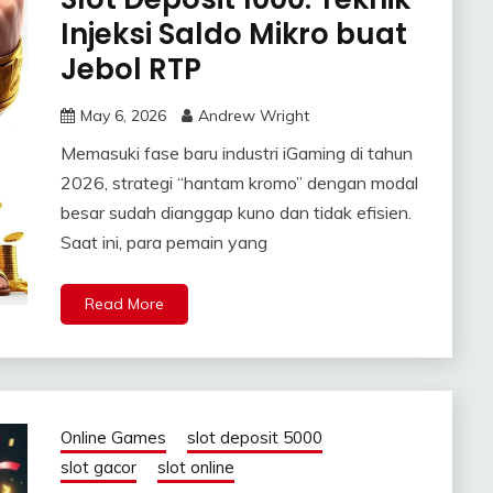
Injeksi Saldo Mikro buat
Jebol RTP
May 6, 2026
Andrew Wright
Memasuki fase baru industri iGaming di tahun
2026, strategi “hantam kromo” dengan modal
besar sudah dianggap kuno dan tidak efisien.
Saat ini, para pemain yang
Read More
Online Games
slot deposit 5000
slot gacor
slot online