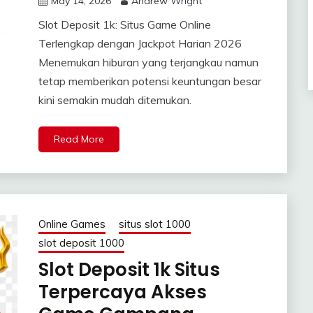
May 14, 2026
Andrew Wright
Slot Deposit 1k: Situs Game Online
Terlengkap dengan Jackpot Harian 2026
Menemukan hiburan yang terjangkau namun
tetap memberikan potensi keuntungan besar
kini semakin mudah ditemukan.
Read More
Online Games
situs slot 1000
slot deposit 1000
Slot Deposit 1k Situs
Terpercaya Akses