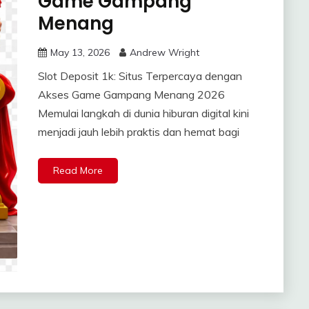
Game Gampang
Menang
May 13, 2026
Andrew Wright
Slot Deposit 1k: Situs Terpercaya dengan
Akses Game Gampang Menang 2026
Memulai langkah di dunia hiburan digital kini
menjadi jauh lebih praktis dan hemat bagi
Read More