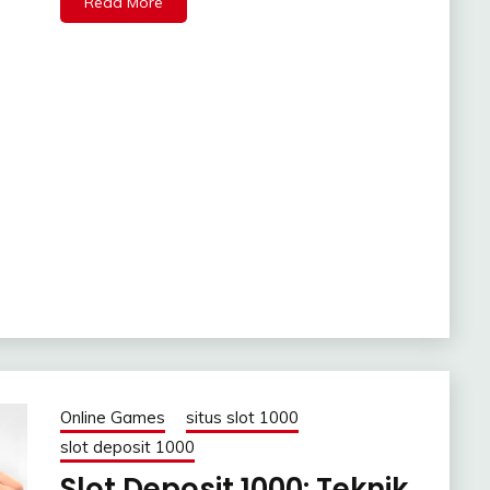
Read More
Online Games
situs slot 1000
slot deposit 1000
Slot Deposit 1000: Teknik