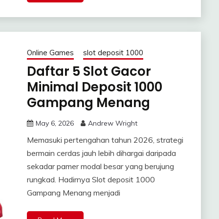
Online Games
slot deposit 1000
Daftar 5 Slot Gacor
Minimal Deposit 1000
Gampang Menang
May 6, 2026
Andrew Wright
Memasuki pertengahan tahun 2026, strategi
bermain cerdas jauh lebih dihargai daripada
sekadar pamer modal besar yang berujung
rungkad. Hadirnya Slot deposit 1000
Gampang Menang menjadi