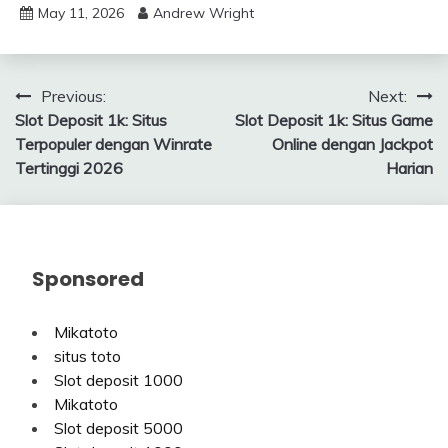
May 11, 2026
Andrew Wright
Post
Previous:
Next:
Slot Deposit 1k: Situs
Slot Deposit 1k: Situs Game
navigation
Terpopuler dengan Winrate
Online dengan Jackpot
Tertinggi 2026
Harian
Sponsored
Mikatoto
situs toto
Slot deposit 1000
Mikatoto
Slot deposit 5000