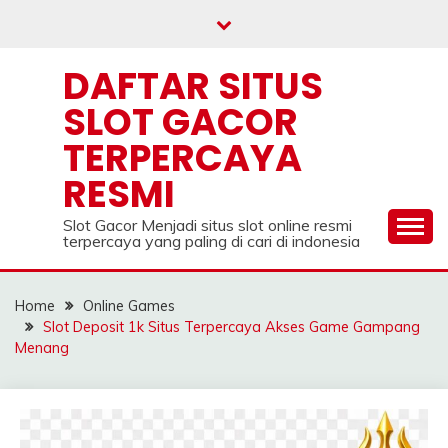
Skip
to
content
DAFTAR SITUS
SLOT GACOR
TERPERCAYA
RESMI
Slot Gacor Menjadi situs slot online resmi
terpercaya yang paling di cari di indonesia
Home
Online Games
Slot Deposit 1k Situs Terpercaya Akses Game Gampang
Menang