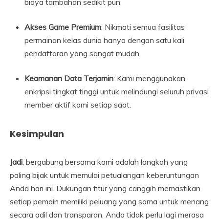
biaya tambahan sedikit pun.
Akses Game Premium
: Nikmati semua fasilitas
permainan kelas dunia hanya dengan satu kali
pendaftaran yang sangat mudah.
Keamanan Data Terjamin
: Kami menggunakan
enkripsi tingkat tinggi untuk melindungi seluruh privasi
member aktif kami setiap saat.
Kesimpulan
Jadi
, bergabung bersama kami adalah langkah yang
paling bijak untuk memulai petualangan keberuntungan
Anda hari ini. Dukungan fitur yang canggih memastikan
setiap pemain memiliki peluang yang sama untuk menang
secara adil dan transparan. Anda tidak perlu lagi merasa