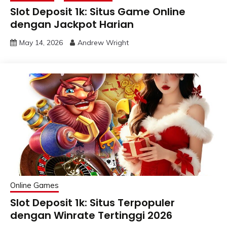
Slot Deposit 1k: Situs Game Online
dengan Jackpot Harian
May 14, 2026
Andrew Wright
Online Games
Slot Deposit 1k: Situs Terpopuler
dengan Winrate Tertinggi 2026