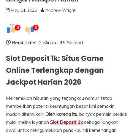
May 14, 2026
Andrew Wright
0
0
Read Time:
2 Minute, 45 Second
Slot Deposit 1k: Situs Game
Online Terlengkap dengan
Jackpot Harian 2026
Menemukan hiburan yang terjangkau namun tetap
memberikan potensi keuntungan besar kini semakin
mudah ditemukan.
Oleh karena itu
, banyak pemain cerdas
mulai melirik layanan
Slot Deposit 1k
sebagai langkah
awal untuk mengumpulkan pundi-pundi kemenangan.