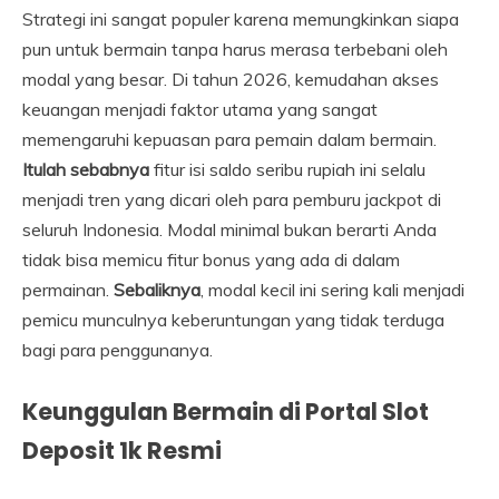
Strategi ini sangat populer karena memungkinkan siapa
pun untuk bermain tanpa harus merasa terbebani oleh
modal yang besar. Di tahun 2026, kemudahan akses
keuangan menjadi faktor utama yang sangat
memengaruhi kepuasan para pemain dalam bermain.
Itulah sebabnya
fitur isi saldo seribu rupiah ini selalu
menjadi tren yang dicari oleh para pemburu jackpot di
seluruh Indonesia. Modal minimal bukan berarti Anda
tidak bisa memicu fitur bonus yang ada di dalam
permainan.
Sebaliknya
, modal kecil ini sering kali menjadi
pemicu munculnya keberuntungan yang tidak terduga
bagi para penggunanya.
Keunggulan Bermain di Portal Slot
Deposit 1k Resmi