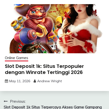
Online Games
Slot Deposit 1k: Situs Terpopuler
dengan Winrate Tertinggi 2026
May 11, 2026
Andrew Wright
Post
Previous:
Slot Deposit 1k Situs Terpercaya Akses Game Gampang