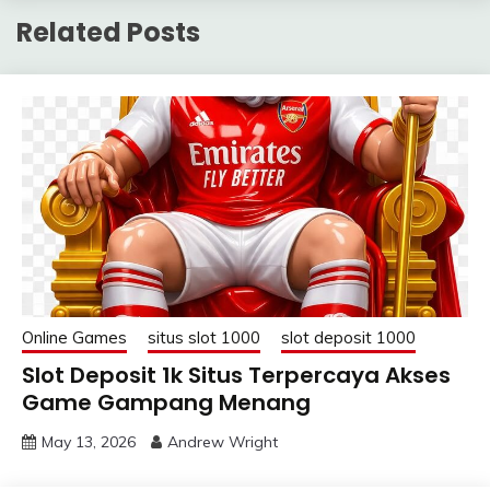
Related Posts
Online Games
situs slot 1000
slot deposit 1000
Slot Deposit 1k Situs Terpercaya Akses
Game Gampang Menang
May 13, 2026
Andrew Wright