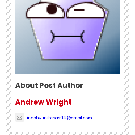
About Post Author
Andrew Wright
indahyunikasari94@gmail.com