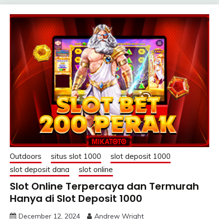
Outdoors
situs slot 1000
slot deposit 1000
slot deposit dana
slot online
Slot Online Terpercaya dan Termurah
Hanya di Slot Deposit 1000
December 12, 2024
Andrew Wright